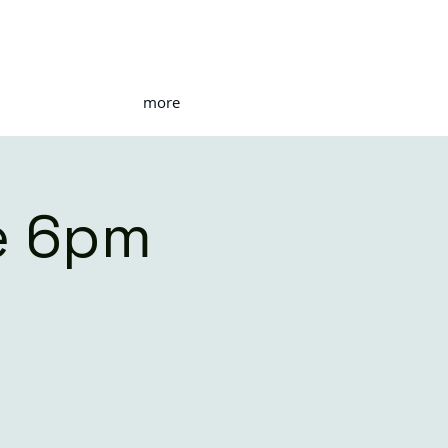
more
e 6pm