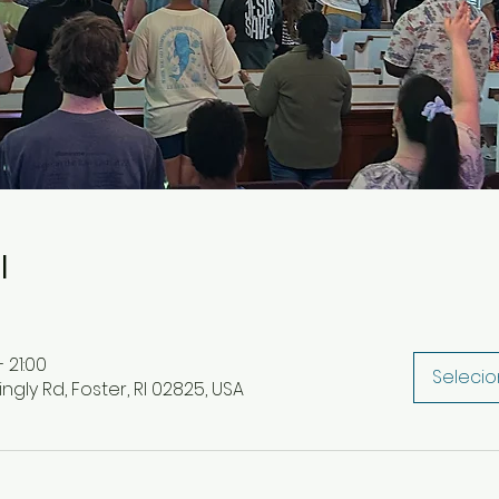
l
 21:00
Selecio
ingly Rd, Foster, RI 02825, USA