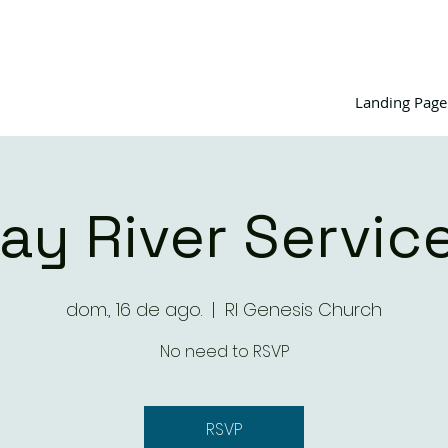
Landing Page
ay River Servic
dom., 16 de ago.
  |  
RI Genesis Church
No need to RSVP
RSVP